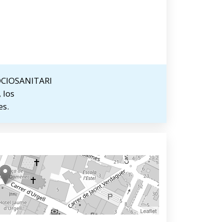
SOCIOSANITARI
 los
es.
Leaflet