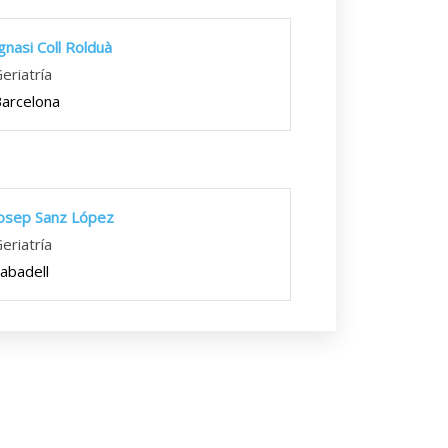
gnasi Coll Rolduà
eriatría
arcelona
osep Sanz López
eriatría
abadell