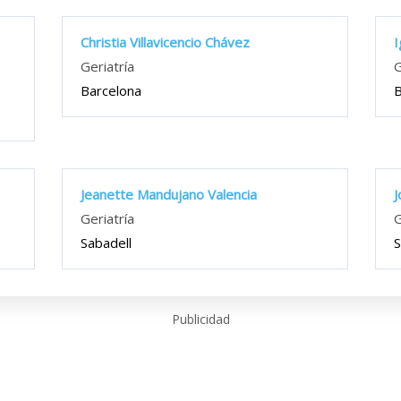
Christia Villavicencio Chávez
I
Geriatría
G
Barcelona
B
Jeanette Mandujano Valencia
J
Geriatría
G
Sabadell
S
Publicidad