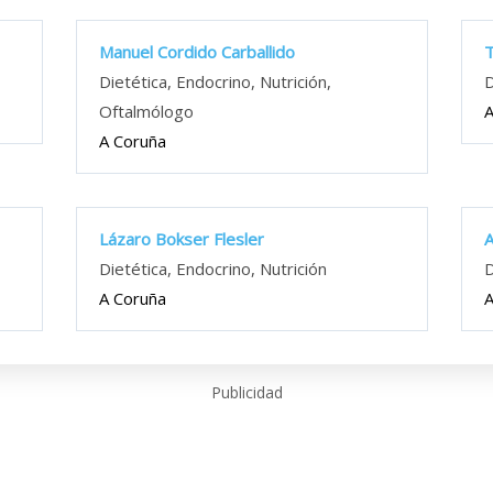
Manuel Cordido Carballido
T
Dietética, Endocrino, Nutrición,
D
Oftalmólogo
A
A Coruña
Lázaro Bokser Flesler
A
Dietética, Endocrino, Nutrición
D
A Coruña
A
Publicidad