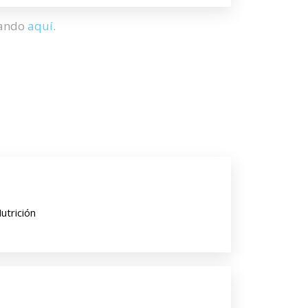
hando
aquí
.
utrición