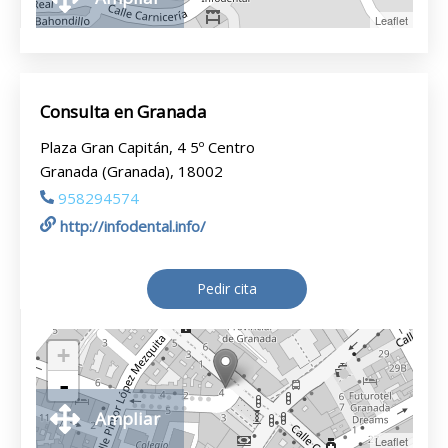
Leaflet
Consulta en Granada
Plaza Gran Capitán, 4 5º Centro
Granada (Granada), 18002
958294574
http://infodental.info/
Pedir cita
+
-
Ampliar
Leaflet