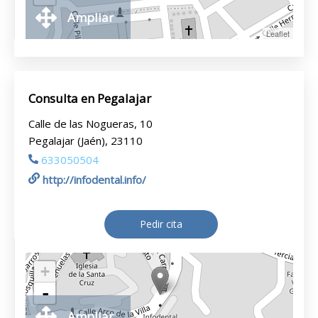
Ampliar
Leaflet
Consulta en Pegalajar
Calle de las Nogueras, 10
Pegalajar (Jaén), 23110
633050504
http://infodental.info/
Pedir cita
+
-
Ampliar