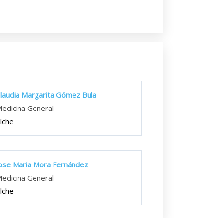
laudia Margarita Gómez Bula
edicina General
lche
ose Maria Mora Fernández
edicina General
lche