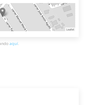
Leaflet
hando
aquí
.