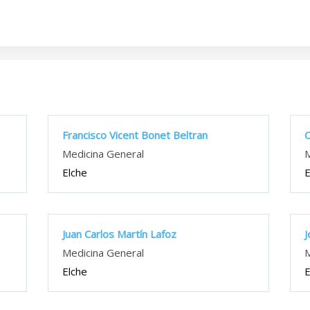
Francisco Vicent Bonet Beltran
C
Medicina General
M
Elche
E
Juan Carlos Martín Lafoz
J
Medicina General
M
Elche
E