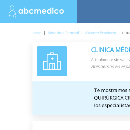
Inicio
|
Medicina General
|
Alicante Provincia
|
CLI
CLINICA MÉD
Actualmente sin valor
Atendemos en espa
Te mostramos a
QUIRÚRGICA CIUD
los especialist