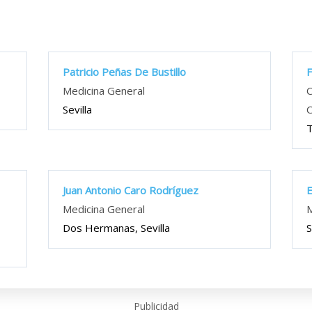
Patricio Peñas De Bustillo
F
Medicina General
C
Sevilla
C
T
Juan Antonio Caro Rodríguez
E
,
Medicina General
M
Dos Hermanas, Sevilla
S
Publicidad