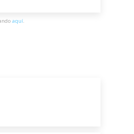
hando
aquí
.