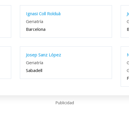
Ignasi Coll Rolduà
J
Geriatría
G
Barcelona
B
Josep Sanz López
N
Geriatría
G
Sabadell
G
F
Publicidad