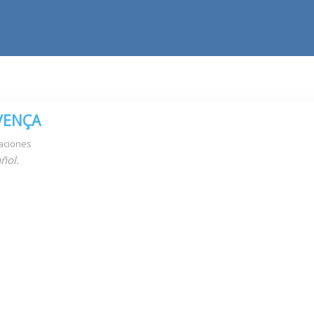
VENÇA
aciones
ñol.