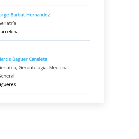
orge Barbat Hernandez
eriatría
arcelona
arcis Baguer Canaleta
eriatría, Gerontología, Medicina
eneral
igueres