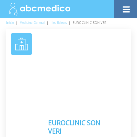
Inicio
|
Medicina General
|
Illes Balears
|
EUROCLINIC SON VERI
EUROCLINIC SON
VERI