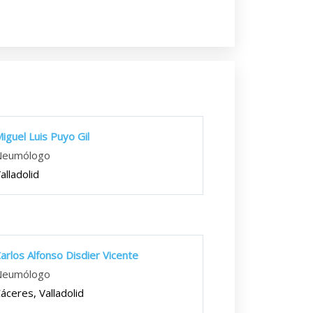
iguel Luis Puyo Gil
Neumólogo
alladolid
arlos Alfonso Disdier Vicente
Neumólogo
áceres, Valladolid