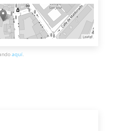
Leaflet
hando
aquí
.