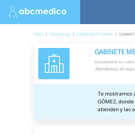
Inicio
|
Neumólogo
|
Valladolid Provincia
|
GABINET
GABINETE M
Actualmente sin valor
Atendemos en espa
Te mostramos a
GÓMEZ, donde se
atienden y las 