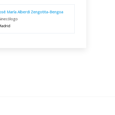
osé María Alberdi Zengotita-Bengoa
inecólogo
adrid