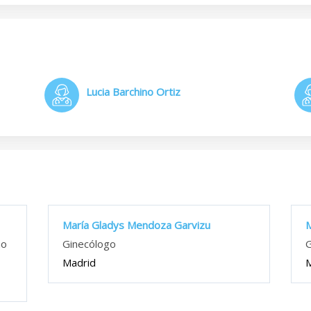
Lucia Barchino Ortiz
María Gladys Mendoza Garvizu
M
no
Ginecólogo
G
Madrid
M