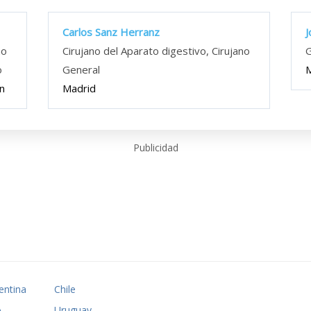
Carlos Sanz Herranz
J
no
Cirujano del Aparato digestivo, Cirujano
G
o
General
M
n
Madrid
Publicidad
entina
Chile
A
Uruguay