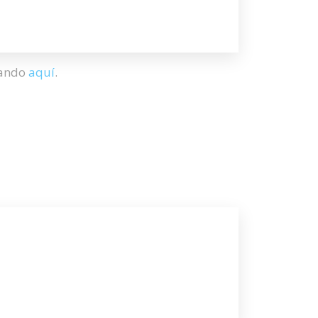
hando
aquí
.