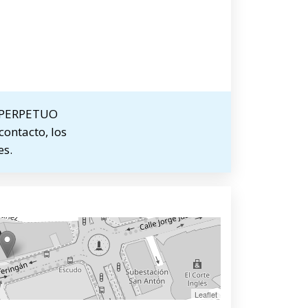
L PERPETUO
ontacto, los
es.
Leaflet