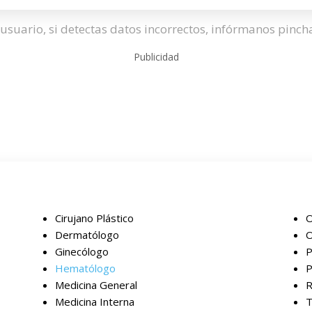
usuario, si detectas datos incorrectos, infórmanos pinc
Publicidad
Cirujano Plástico
O
Dermatólogo
O
Ginecólogo
P
Hematólogo
P
Medicina General
R
Medicina Interna
T