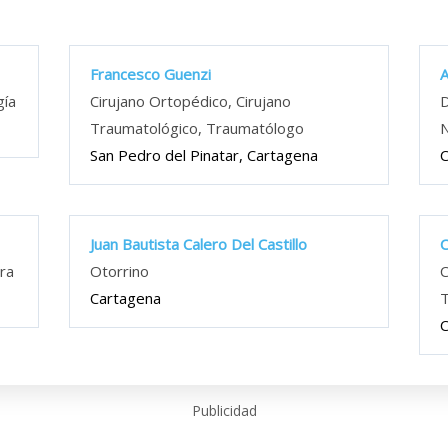
Francesco Guenzi
A
gía
Cirujano Ortopédico, Cirujano
D
Traumatológico, Traumatólogo
N
San Pedro del Pinatar, Cartagena
C
Juan Bautista Calero Del Castillo
C
tra
Otorrino
C
Cartagena
T
C
Publicidad