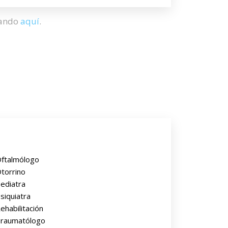
hando
aquí
.
ftalmólogo
torrino
ediatra
siquiatra
ehabilitación
raumatólogo