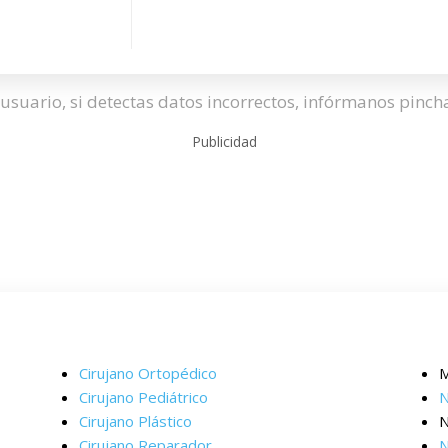
usuario, si detectas datos incorrectos, infórmanos pinc
Publicidad
Cirujano Ortopédico
M
Cirujano Pediátrico
N
Cirujano Plástico
N
Cirujano Reparador
N