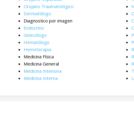
Cirujano Traumatológico
N
Dermatólogo
O
Diagnostico por imagen
O
Endocrino
O
Ginecólogo
P
Hematólogo
P
Hemoterapia
R
Medicina Física
R
Medicina General
R
Medicina Intensiva
T
Medicina Interna
U