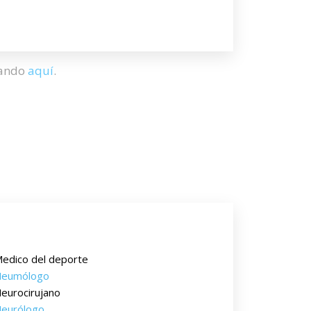
hando
aquí
.
edico del deporte
eumólogo
eurocirujano
eurólogo