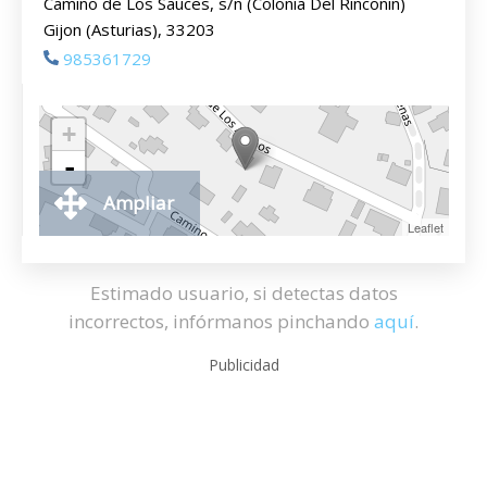
Camino de Los Sauces, s/n (Colonia Del Rinconin)
Gijon (Asturias), 33203
985361729
+
-
Ampliar
Leaflet
Estimado usuario, si detectas datos
incorrectos, infórmanos pinchando
aquí
.
Publicidad