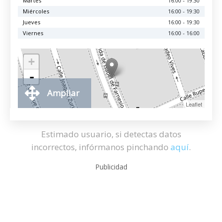
Martes
16:00 - 19:30
Miércoles
16:00 - 19:30
Jueves
16:00 - 19:30
Viernes
16:00 - 16:00
+
-
Ampliar
Leaflet
Estimado usuario, si detectas datos
incorrectos, infórmanos pinchando
aquí
.
Publicidad