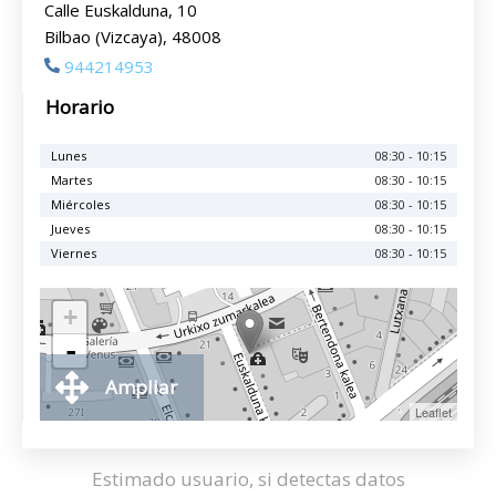
Calle Euskalduna, 10
Bilbao (Vizcaya), 48008
944214953
Horario
Lunes
08:30 - 10:15
Martes
08:30 - 10:15
Miércoles
08:30 - 10:15
Jueves
08:30 - 10:15
Viernes
08:30 - 10:15
+
-
Ampliar
Leaflet
Estimado usuario, si detectas datos