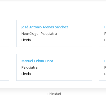
José Antonio Arenas Sánchez
F
Neurólogo, Psiquiatra
P
Lleida
L
Manuel Celma Cinca
D
Psiquiatra
P
Lleida
L
Publicidad