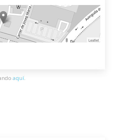
Leaflet
hando
aquí
.