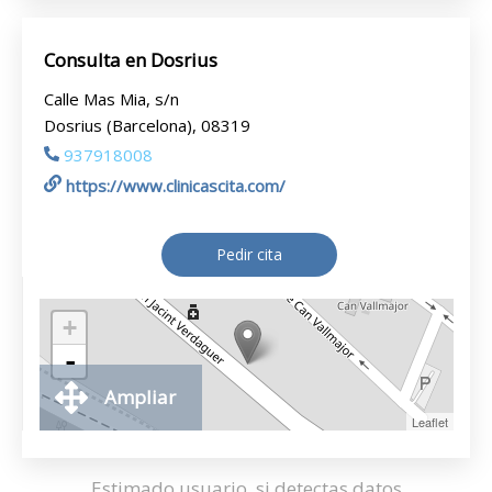
Consulta en Dosrius
Calle Mas Mia, s/n
Dosrius (Barcelona), 08319
937918008
https://www.clinicascita.com/
Pedir cita
+
-
Ampliar
Leaflet
Estimado usuario, si detectas datos