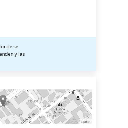
donde se
ienden y las
Leaflet