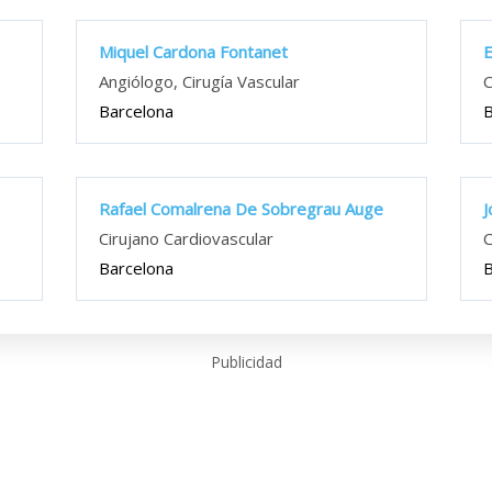
Miquel Cardona Fontanet
E
Angiólogo, Cirugía Vascular
C
Barcelona
B
Rafael Comalrena De Sobregrau Auge
J
Cirujano Cardiovascular
C
Barcelona
B
Publicidad