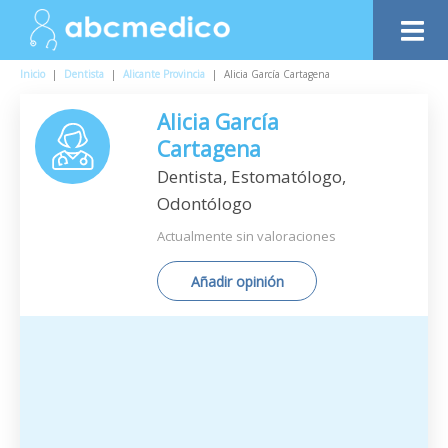
Inicio
|
Dentista
|
Alicante Provincia
|
Alicia García Cartagena
Alicia García
Cartagena
Dentista, Estomatólogo,
Odontólogo
Actualmente sin valoraciones
Añadir opinión