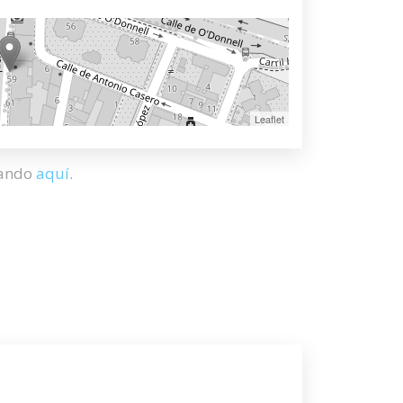
Leaflet
hando
aquí
.