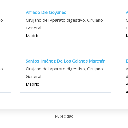
Alfredo Die Goyanes
A
no
Cirujano del Aparato digestivo, Cirujano
C
General
G
Madrid
M
Santos Jiménez De Los Galanes Marchán
E
no
Cirujano del Aparato digestivo, Cirujano
A
General
d
Madrid
A
A
Publicidad