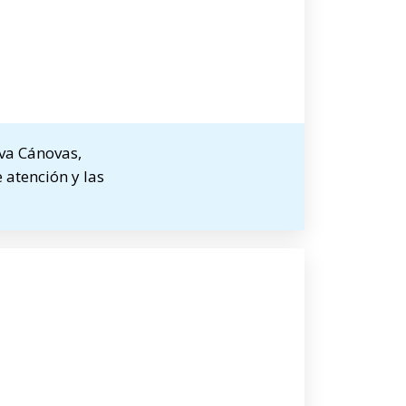
va Cánovas,
 atención y las