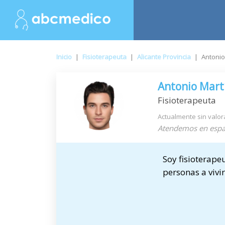
Inicio
|
Fisioterapeuta
|
Alicante Provincia
|
Antoni
Antonio Mart
Fisioterapeuta
Actualmente sin valor
Atendemos en espa
Soy fisioterape
personas a vivi