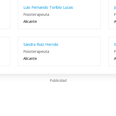
Luis Fernando Toribio Lucas
J
Fisioterapeuta
F
Alicante
A
Sandra Ruiz Hervás
S
Fisioterapeuta
F
Alicante
A
Publicidad