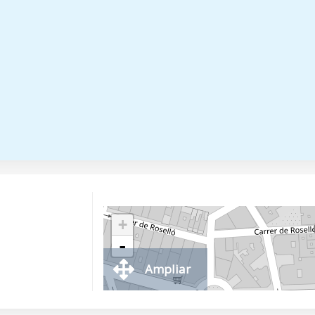
+
-
Ampliar