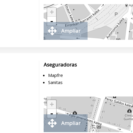
+
-
Ampliar
Aseguradoras
Mapfre
Sanitas
+
-
Ampliar