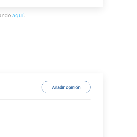
hando
aquí
.
Añadir opinión