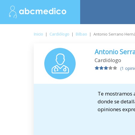
Inicio
|
Cardiólogo
|
Bilbao
|
Antonio Serrano Hern
Antonio Serr
Cardiólogo
(1 opin
Te mostramos a 
donde se detalla
opiniones expre