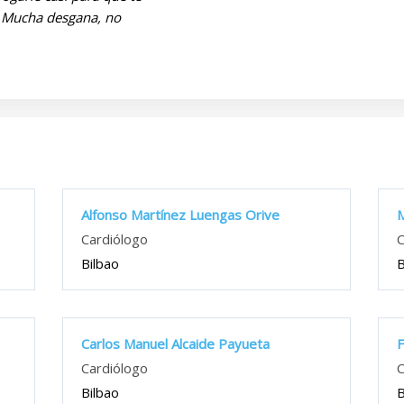
a. Mucha desgana, no
Alfonso Martínez Luengas Orive
M
Cardiólogo
C
Bilbao
B
Carlos Manuel Alcaide Payueta
F
Cardiólogo
C
Bilbao
B