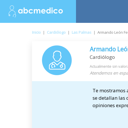
Inicio
|
Cardiólogo
|
Las Palmas
|
Armando León F
Armando Leó
Cardiólogo
Actualmente sin valor
Atendemos en espa
Te mostramos a 
se detallan las 
opiniones expre