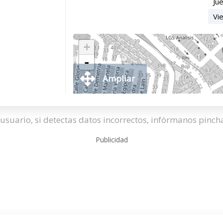
Ju
Vi
+
-
Ampliar
usuario, si detectas datos incorrectos, infórmanos pinc
Publicidad