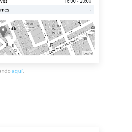
16:00 - 20:00
eves
-
ernes
Leaflet
hando
aquí
.