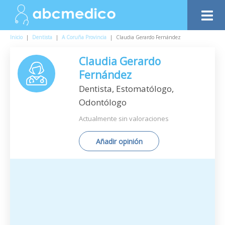
Inicio
|
Dentista
|
A Coruña Provincia
|
Claudia Gerardo Fernández
Claudia Gerardo
Fernández
Dentista, Estomatólogo,
Odontólogo
Actualmente sin valoraciones
Añadir opinión