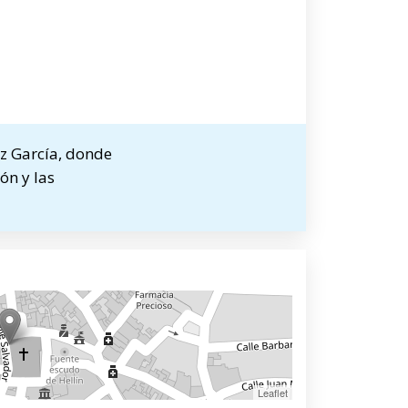
ez García, donde
ón y las
Leaflet