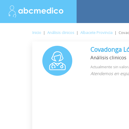
Inicio
|
Análisis clinicos
|
Albacete Provincia
|
Covad
Covadonga Ló
Análisis clinicos
Actualmente sin valor
Atendemos en espa