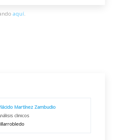
hando
aquí
.
lácido Martínez Zambudio
nálisis clinicos
illarrobledo