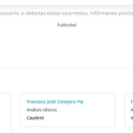
usuario, si detectas datos incorrectos, infórmanos pinc
Publicidad
Francisco José Conejero Pla
P
Análisis clinicos
A
Caudete
V