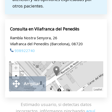
otros pacientes.
Consulta en Vilafranca del Penedès
Rambla Nostra Senyora, 26
Vilafranca del Penedès (Barcelona), 08720
938922740
+
-
Ampliar
Leaflet
Estimado usuario, si detectas datos
incorrectos, infórmanos pinchando
aquí
.