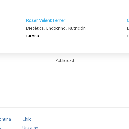
Roser Valent Ferrer
Dietética, Endocrino, Nutrición
D
Girona
G
Publicidad
entina
Chile
A
Uruguay