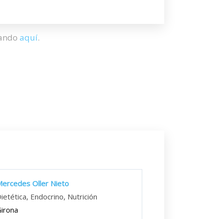
hando
aquí
.
ercedes Oller Nieto
ietética, Endocrino, Nutrición
irona