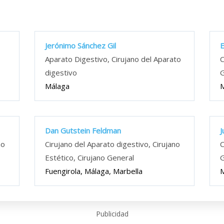
Jerónimo Sánchez Gil
E
Aparato Digestivo, Cirujano del Aparato
C
digestivo
G
Málaga
Dan Gutstein Feldman
J
no
Cirujano del Aparato digestivo, Cirujano
C
Estético, Cirujano General
G
Fuengirola, Málaga, Marbella
Publicidad