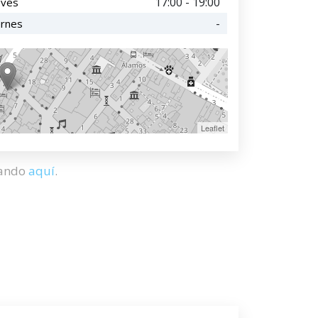
17:00 - 19:00
eves
-
ernes
Leaflet
hando
aquí
.