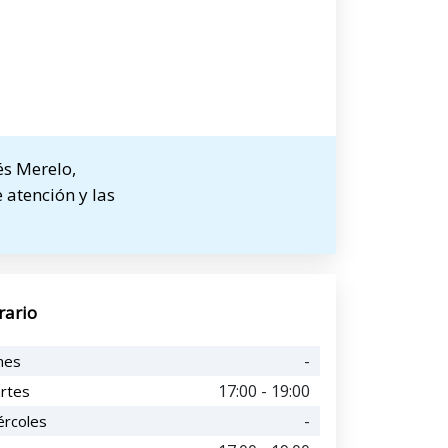
és Merelo,
 atención y las
rario
-
nes
17:00 - 19:00
rtes
-
ércoles