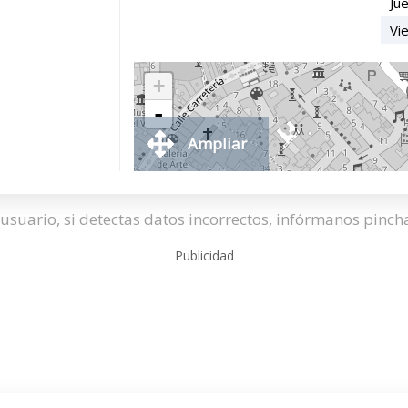
Ju
Vi
+
-
Ampliar
usuario, si detectas datos incorrectos, infórmanos pinc
Publicidad