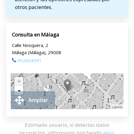
otros pacientes.
Consulta en Málaga
Calle Nosquera, 2
Málaga (Málaga), 29008
952604591
+
-
Ampliar
Leaflet
Estimado usuario, si detectas datos
incorrectos, infórmanos pinchando
aquí
.