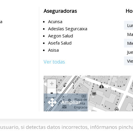
Aseguradoras
Ho
ha
Acunsa
Lu
Adeslas Segurcaixa
Ma
Aegon Salud
Asefa Salud
Mi
Asisa
Ju
Vi
Ver todas
+
-
Ampliar
usuario, si detectas datos incorrectos, infórmanos pinc