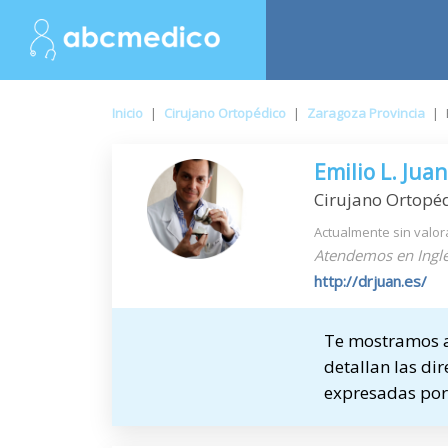
Inicio
|
Cirujano Ortopédico
|
Zaragoza Provincia
|
Emilio L. Jua
Cirujano Ortopé
Actualmente sin valor
Atendemos en Inglé
http://drjuan.es/
Te mostramos a 
detallan las dir
expresadas por 