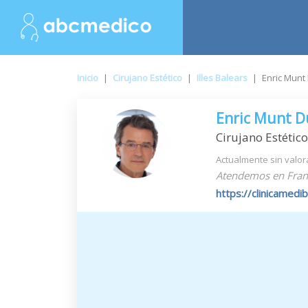
Inicio
|
Cirujano Estético
|
Illes Balears
|
Enric Munt
Enric Munt D
Cirujano Estético
Actualmente sin valor
Atendemos en Francé
https://clinicamedi