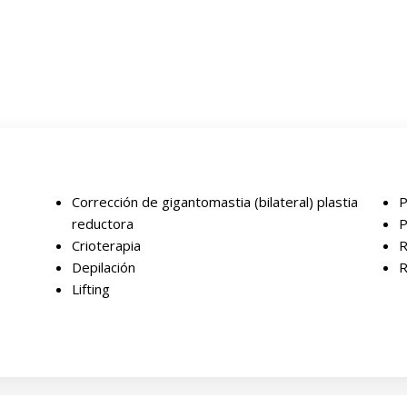
Corrección de gigantomastia (bilateral) plastia
P
reductora
P
Crioterapia
R
Depilación
R
Lifting