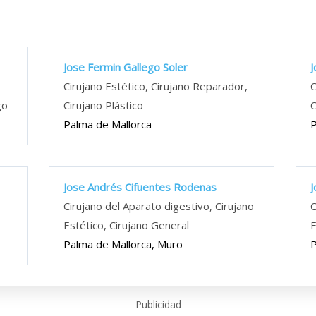
Jose Fermin Gallego Soler
J
,
Cirujano Estético, Cirujano Reparador,
C
go
Cirujano Plástico
C
Palma de Mallorca
P
Jose Andrés Cifuentes Rodenas
J
,
Cirujano del Aparato digestivo, Cirujano
C
Estético, Cirujano General
E
Palma de Mallorca, Muro
P
Publicidad