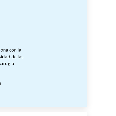
lona con la
sidad de las
cirugía
i
...