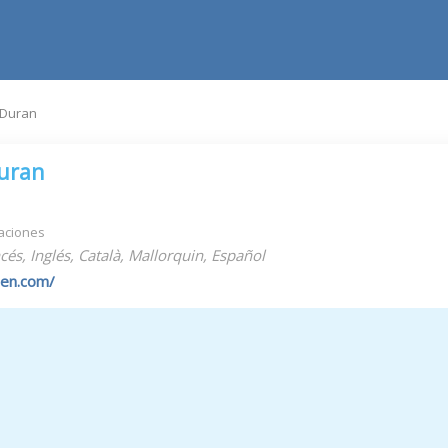
 Duran
uran
aciones
s, Inglés, Català, Mallorquin, Español
ben.com/