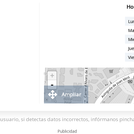
Ho
Lu
Ma
Mi
Ju
Vi
+
-
Ampliar
usuario, si detectas datos incorrectos, infórmanos pinc
Publicidad