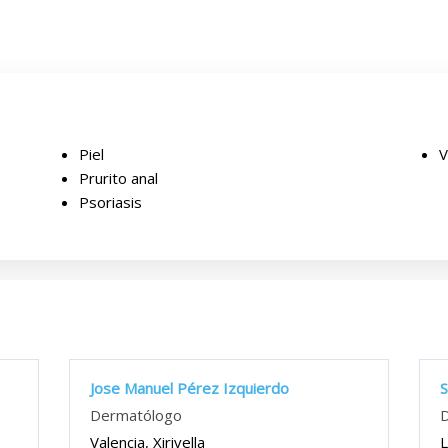
Piel
V
Prurito anal
Psoriasis
Jose Manuel Pérez Izquierdo
S
Dermatólogo
Valencia, Xirivella
L