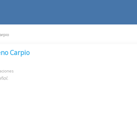
arpio
no Carpio
aciones
ñol.