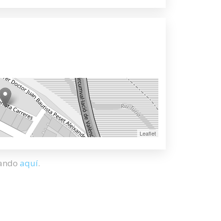
Leaflet
hando
aquí
.