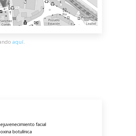
Leaflet
hando
aquí
.
ejuvenecimiento facial
oxina botulínica