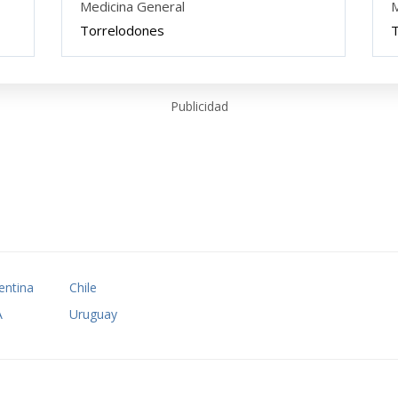
Medicina General
M
Torrelodones
T
Publicidad
entina
Chile
A
Uruguay