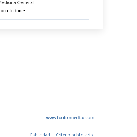
edicina General
orrelodones
www.tuotromedico.com
Publicidad
Criterio publicitario