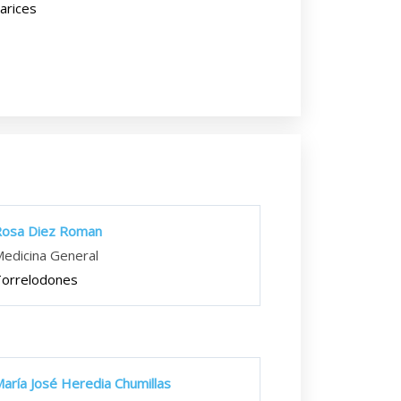
arices
Rosa Diez Roman
edicina General
orrelodones
aría José Heredia Chumillas