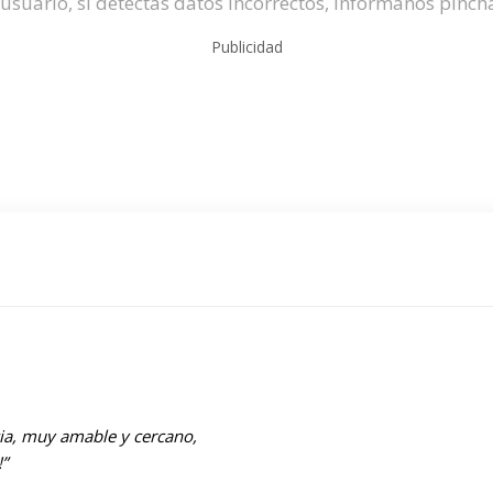
usuario, si detectas datos incorrectos, infórmanos pinc
Publicidad
cia, muy amable y cercano,
”