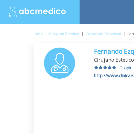
Inicio
|
Cirujano Estético
|
Cantabria Provincia
|
Fer
Fernando Ezq
Cirujano Estético
(1 opin
http://www.clinica