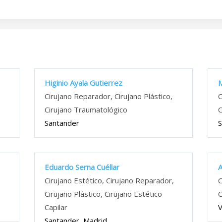
Higinio Ayala Gutierrez
M
,
Cirujano Reparador, Cirujano Plástico,
C
Cirujano Traumatológico
C
Santander
S
Eduardo Serna Cuéllar
A
,
Cirujano Estético, Cirujano Reparador,
C
Cirujano Plástico, Cirujano Estético
C
Capilar
V
Santander, Madrid