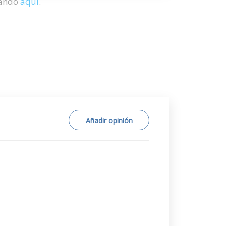
hando
aquí
.
Añadir opinión