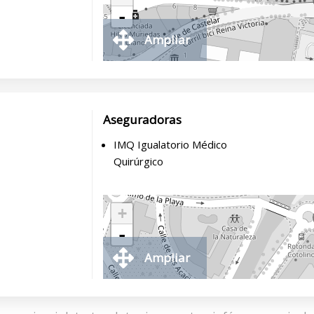
-
Ampliar
Aseguradoras
IMQ Igualatorio Médico
Quirúrgico
+
-
Ampliar