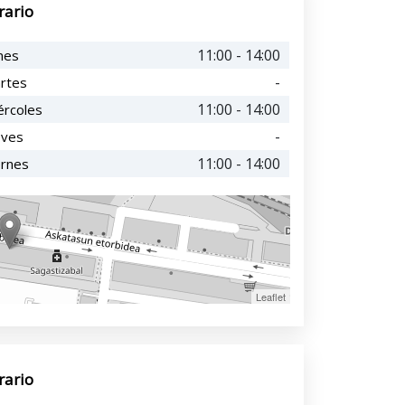
rario
11:00 - 14:00
nes
-
rtes
11:00 - 14:00
ércoles
-
eves
11:00 - 14:00
ernes
Leaflet
rario