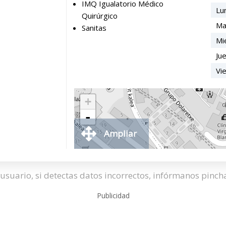
IMQ Igualatorio Médico
Lu
Quirúrgico
Ma
Sanitas
Mi
Ju
Vi
+
-
Ampliar
usuario, si detectas datos incorrectos, infórmanos pinc
Publicidad