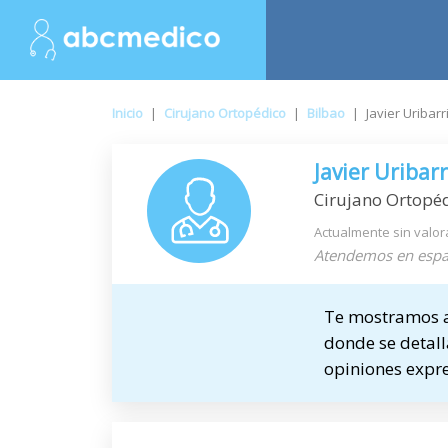
Inicio
|
Cirujano Ortopédico
|
Bilbao
|
Javier Uribar
Javier Uribar
Cirujano Ortopé
Actualmente sin valor
Atendemos en espa
Te mostramos a 
donde se detalla
opiniones expre