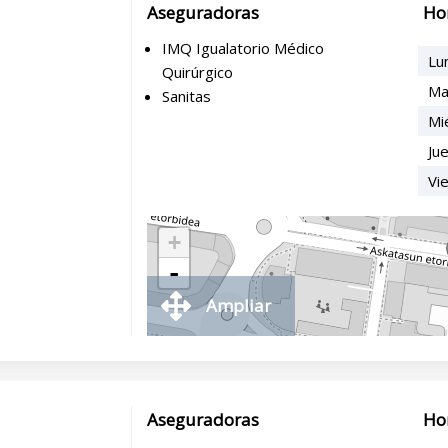
Aseguradoras
Ho
IMQ Igualatorio Médico
Lu
Quirúrgico
Ma
Sanitas
Mi
Ju
Vi
+
-
Ampliar
Aseguradoras
Ho