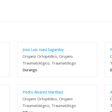
Jose Luis Isasi Sagarduy
F
Cirujano Ortopédico, Cirujano
C
Traumatológico, Traumatólogo
T
Durango
B
Pedro Álvarez Martínez
A
Cirujano Ortopédico, Cirujano
C
Traumatológico, Traumatólogo
T