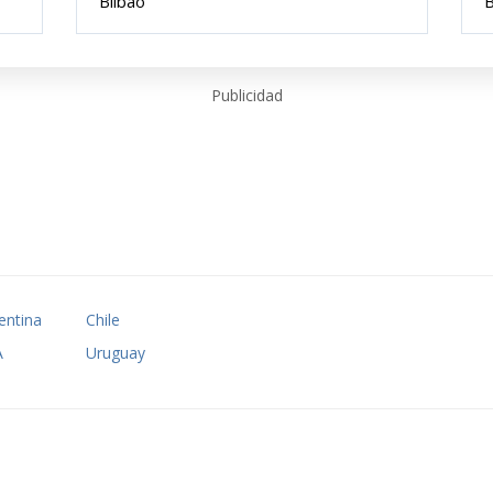
Bilbao
B
Publicidad
entina
Chile
A
Uruguay