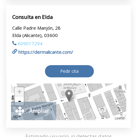
Consulta en Elda
Calle Padre Manjón, 28
Elda (Alicante), 03600
609017294
https://dermalicante.com/
Pedir cita
+
-
Ampliar
Leaflet
Estimado usuario, si detectas datos