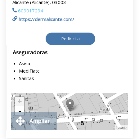
Alicante (Alicante), 03003
609017294
https://dermalicante.com/
Pedir cita
Aseguradoras
Asisa
MediFiatc
Sanitas
+
-
Ampliar
Leaflet