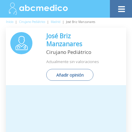
Inicio
|
Cirujano Pediátrico
|
Madrid
|
José Briz Manzanares
José Briz
Manzanares
Cirujano Pediátrico
Actualmente sin valoraciones
Añadir opinión