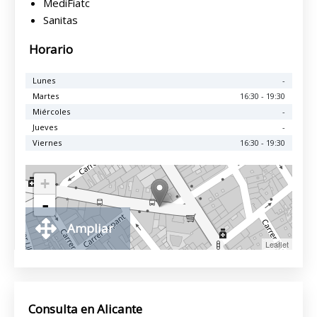
MediFiatc
Sanitas
Horario
Lunes
-
Martes
16:30 - 19:30
Miércoles
-
Jueves
-
Viernes
16:30 - 19:30
+
-
Ampliar
Leaflet
Consulta en Alicante