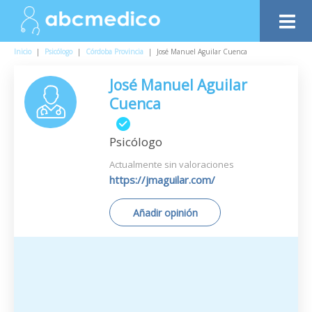
Inicio
|
Psicólogo
|
Córdoba Provincia
|
José Manuel Aguilar Cuenca
José Manuel Aguilar
Cuenca
Psicólogo
Actualmente sin valoraciones
https://jmaguilar.com/
Añadir opinión