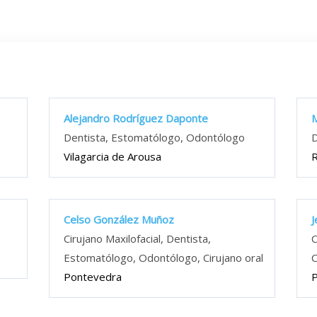
Alejandro Rodríguez Daponte
M
Dentista, Estomatólogo, Odontólogo
D
Vilagarcia de Arousa
Celso González Muñoz
J
Cirujano Maxilofacial, Dentista,
C
Estomatólogo, Odontólogo, Cirujano oral
C
Pontevedra
P