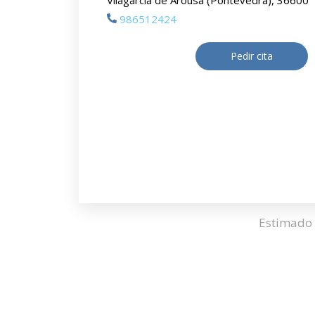
Vilagarcia de Arousa (Pontevedra), 36600
986512424
Pedir cita
Estimado 