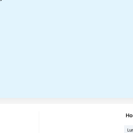
Ho
Lu