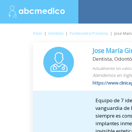
Inicio
|
Dentista
|
Pontevedra Provincia
|
Jose Marí
Jose María Gi
Dentista, Odont
Actualmente sin valor
Atendemos en Inglé
https://www.clinica
Equipo de 7 ide
vanguardia de l
siempre es cons
implantes inme
invisible,estetic