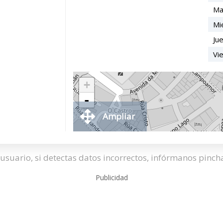
Ma
Mi
Ju
Vi
+
-
Ampliar
usuario, si detectas datos incorrectos, infórmanos pinc
Publicidad