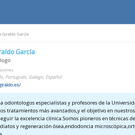
a Giraldo García
raldo García
ólogo
aciones
s, Portugués, Galego, Español
giraldo.es/
a odontologos especialistas y profesores de la Universi
os tratamientos más avanzados,y el objetivo en nuestro
eguir la excelencia clínica.Somos pioneros en técnicas d
diatos y regeneración ósea,endodoncia microscópica,or
a