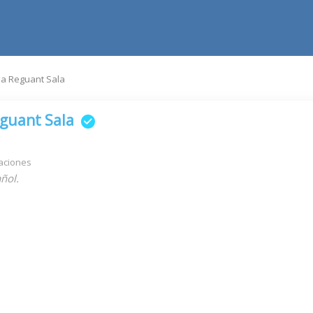
ia Reguant Sala
eguant Sala
aciones
ñol.