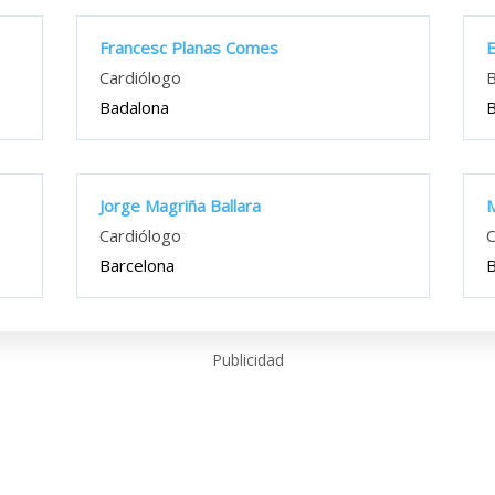
Francesc Planas Comes
E
Cardiólogo
B
Badalona
B
Jorge Magriña Ballara
M
Cardiólogo
C
Barcelona
B
Publicidad