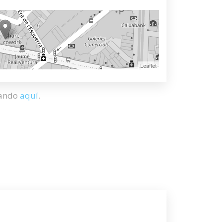
Leaflet
hando
aquí
.