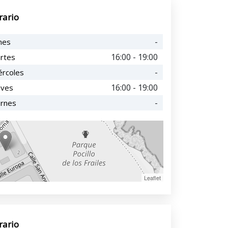
rario
-
nes
16:00 - 19:00
rtes
-
ércoles
16:00 - 19:00
eves
-
ernes
Leaflet
rario