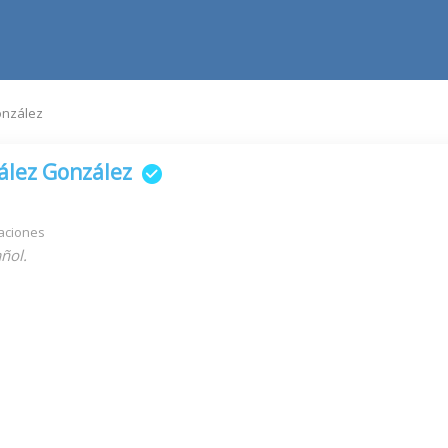
onzález
ález González
aciones
ñol.