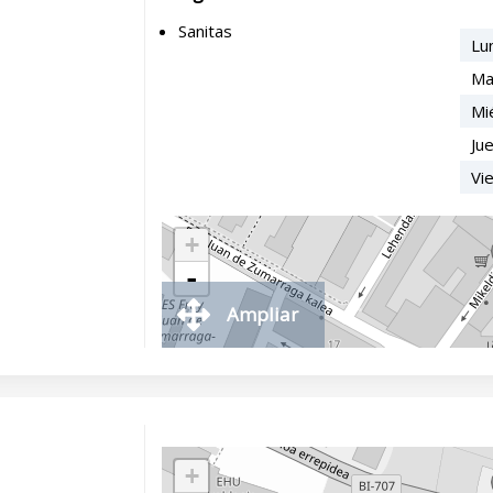
Sanitas
Lu
Ma
Mi
Ju
Vi
+
-
Ampliar
+