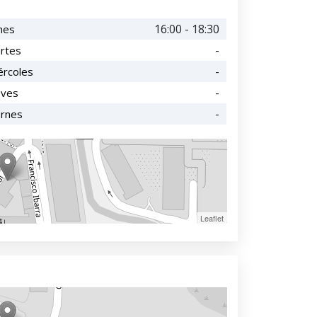
16:00 - 18:30
nes
-
rtes
-
ércoles
-
eves
-
ernes
Leaflet