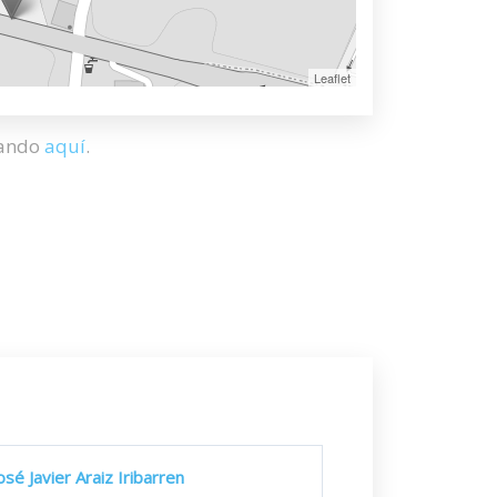
Leaflet
hando
aquí
.
osé Javier Araiz Iribarren