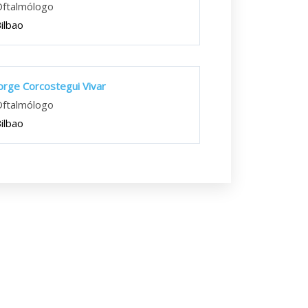
ftalmólogo
ilbao
orge Corcostegui Vivar
ftalmólogo
ilbao