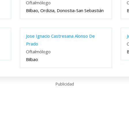
Oftalmólogo
O
Bilbao, Ordizia, Donostia-San Sebastián
B
Jose Ignacio Castresana Alonso De
J
Prado
O
Oftalmólogo
B
Bilbao
Publicidad