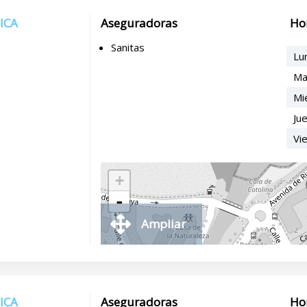
ICA
Aseguradoras
Ho
Sanitas
Lu
Ma
Mi
Ju
Vi
+
-
Ampliar
ICA
Aseguradoras
Ho