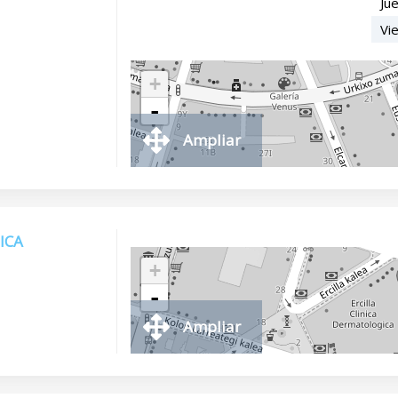
Ju
Vi
+
-
Ampliar
ICA
+
-
Ampliar