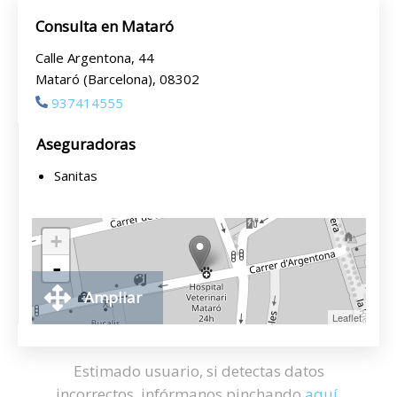
Consulta en Mataró
Calle Argentona, 44
Mataró (Barcelona), 08302
937414555
Aseguradoras
Sanitas
+
-
Ampliar
Leaflet
Estimado usuario, si detectas datos
incorrectos, infórmanos pinchando
aquí
.