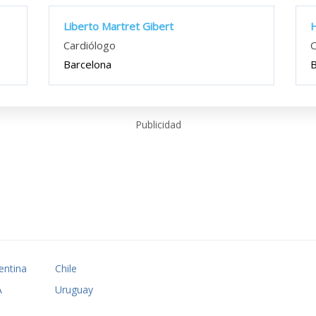
Liberto Martret Gibert
H
Cardiólogo
C
Barcelona
B
Publicidad
entina
Chile
A
Uruguay