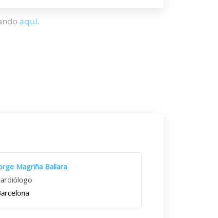
hando
aquí
.
orge Magriña Ballara
ardiólogo
arcelona