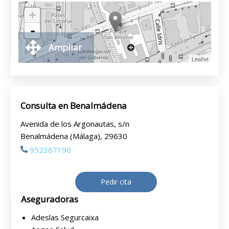
+
-
Ampliar
Leaflet
Consulta en Benalmádena
Avenida de los Argonautas, s/n
Benalmádena (Málaga), 29630
952367190
Pedir cita
Aseguradoras
Adeslas Segurcaixa