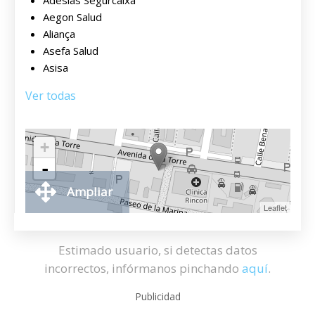
Adeslas Segurcaixa
Aegon Salud
Aliança
Asefa Salud
Asisa
Ver todas
+
-
Ampliar
Leaflet
Estimado usuario, si detectas datos
incorrectos, infórmanos pinchando
aquí
.
Publicidad