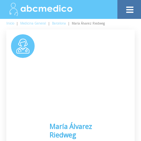
Inicio
|
Medicina General
|
Barcelona
|
María Álvarez Riedweg
María Álvarez
Riedweg