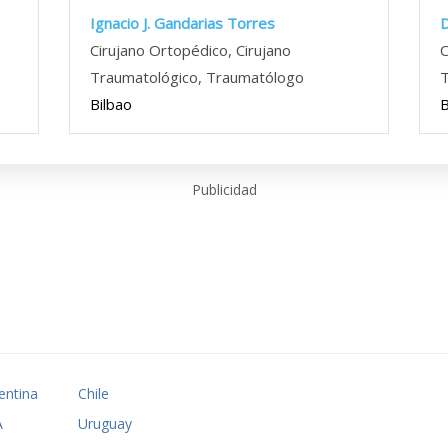
Ignacio J. Gandarias Torres
D
Cirujano Ortopédico, Cirujano
C
Traumatológico, Traumatólogo
T
Bilbao
B
Publicidad
entina
Chile
A
Uruguay