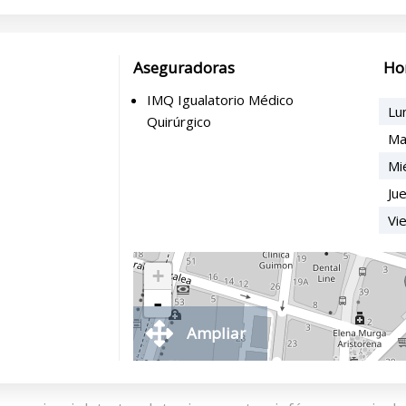
Aseguradoras
Ho
IMQ Igualatorio Médico
Lu
Quirúrgico
Ma
Mi
Ju
Vi
+
-
Ampliar