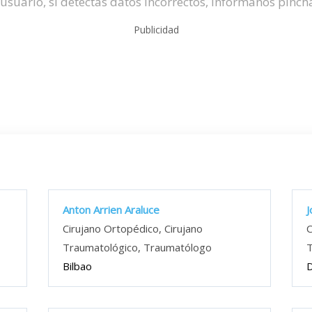
usuario, si detectas datos incorrectos, infórmanos pinc
Publicidad
Anton Arrien Araluce
J
Cirujano Ortopédico, Cirujano
C
Traumatológico, Traumatólogo
T
Bilbao
D