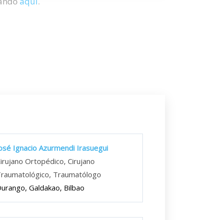
hando
aquí
.
osé Ignacio Azurmendi Irasuegui
irujano Ortopédico, Cirujano
raumatológico, Traumatólogo
urango, Galdakao, Bilbao