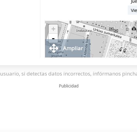
Ju
Vi
+
-
Ampliar
usuario, si detectas datos incorrectos, infórmanos pinc
Publicidad