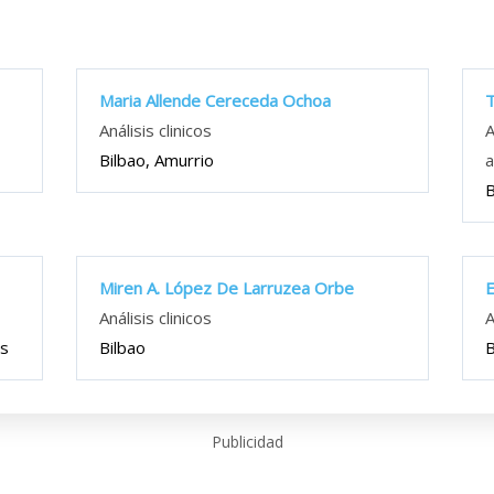
Maria Allende Cereceda Ochoa
T
Análisis clinicos
A
Bilbao, Amurrio
a
B
Miren A. López De Larruzea Orbe
E
Análisis clinicos
A
as
Bilbao
B
Publicidad