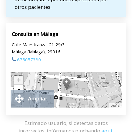
otros pacientes.
Consulta en Málaga
Calle Maestranza, 21 2ºp3
Málaga (Málaga), 29016
675057380
+
-
Ampliar
Leaflet
Estimado usuario, si detectas datos
incorrectos, infórmanos pinchando
aquí
.