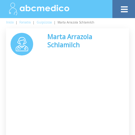
Inicio
|
Foniatra
|
Guipúzcoa
|
Marta Arrazola Schlamilch
Marta Arrazola
Schlamilch