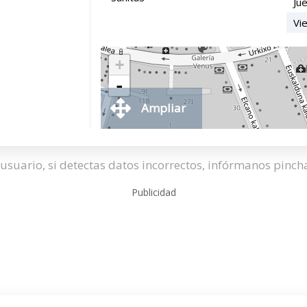
Ju
Vi
+
-
Ampliar
usuario, si detectas datos incorrectos, infórmanos pinc
Publicidad