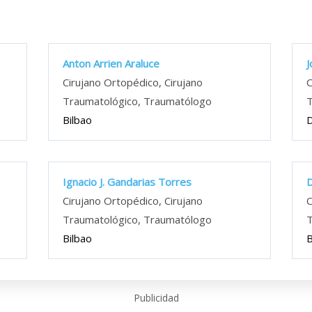
Anton Arrien Araluce
J
Cirujano Ortopédico, Cirujano
C
Traumatológico, Traumatólogo
T
Bilbao
D
Ignacio J. Gandarias Torres
D
Cirujano Ortopédico, Cirujano
C
Traumatológico, Traumatólogo
T
Bilbao
B
Publicidad